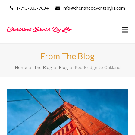
1-713-933-7634
info@cherishedeventsbyliz.com
Cherished Events By Liz
From The Blog
Home
»
The Blog
»
Blog
»
Red Bridge to Oakland